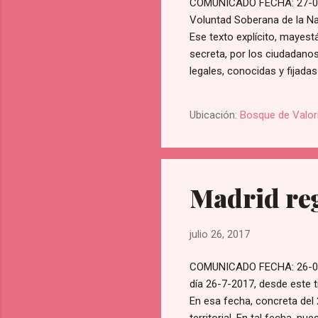
COMUNICADO FECHA: 27-07-
Voluntad Soberana de la Nac
Ese texto explícito, mayestá
secreta, por los ciudadano
legales, conocidas y fijada
constitucionalidad. Tal lib
tal forma que su derecho 
Ubicación:
Bosque de Valor
imperativo, y solo depende 
transitar ...
Madrid reg
julio 26, 2017
COMUNICADO FECHA: 26-07
día 26-7-2017, desde este 
En esa fecha, concreta del 