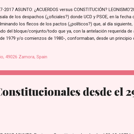
7-2017 ASUNTO: ¿ACUERDOS versus CONSTITUCIÓN? LEONISMO'2
la de los despachos (¿oficiales?) donde UCD y PSOE, en la fecha d
minando los flecos de los pactos (¿políticos?) que, al día siguiente, 
ado del bloque/conjunto/todo que ya, con la antelación requerida de 
 1979 y/o comienzos de 1980-, conformaban, desde un principio d
stamos en una opinión pues, al ras del 30-7-1981, en la "jornada de re
SOE que, como las otras habidas, trata en el fondo, y casi en la for
io, 49026 Zamora, Spain
 pervivencia de la Corona (de España), que toma el formato de un
ición de matiz y sesgo...
onstitucionales desde el 2