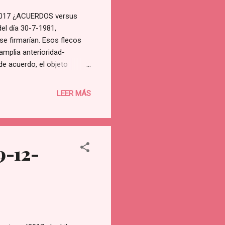
017 ¿ACUERDOS versus
el día 30-7-1981,
se firmarían. Esos flecos
amplia anterioridad-
e acuerdo, el objeto
flexión" de una de las
ma, del asentamiento del
LEER MÁS
a adecuación "consensuada"
9-12-