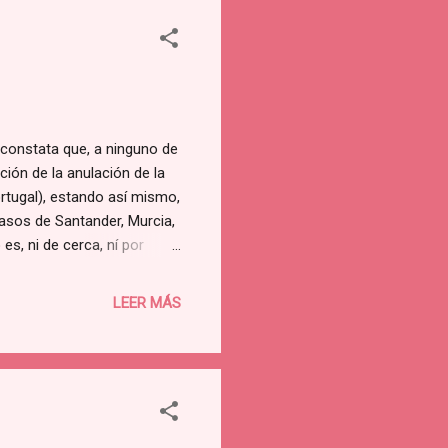
onstata que, a ninguno de
ción de la anulación de la
ortugal), estando así mismo,
(casos de Santander, Murcia,
s, ni de cerca, ní por
entera, el día 6-12-1978, es
ño Presidente PREPAL ...
LEER MÁS