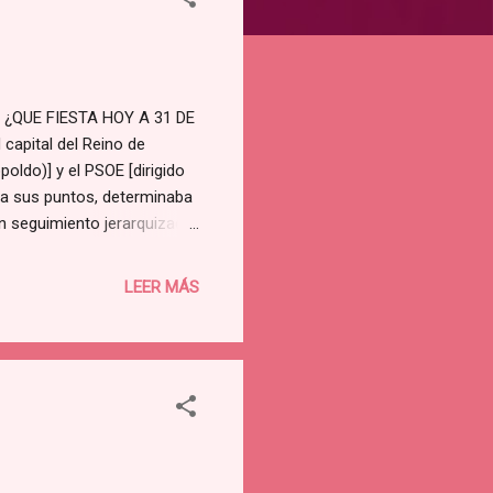
 ¿QUE FIESTA HOY A 31 DE
 capital del Reino de
oldo)] y el PSOE [dirigido
 a sus puntos, determinaba
en seguimiento jerarquizado
ón imperativa . Entre las
onales leoneses (ciudadanos
LEER MÁS
gión Reino Leonés no podrá