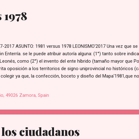
s 1978
2017 ASUNTO: 1981 versus 1978 LEONISMO'2017 Una vez que se c
Enterría. se le puede atribuir autoría alguna: (1°) tanto sobre indica
o Leonés, como (2°) el invento del ente híbrido (tamaño mayor que P
ita oposición a los territorios de signo uniprovincial no históricos 
colegir ya que, la confección, boceto y diseño del Mapa'1981,que no e
onstitucional, libre y voluntariamente todos votamos, Constitución 
, casi hoy. ¡¡¡ adelante leoneses !!! Francisco Iglesias Carre
io, 49026 Zamora, Spain
 los ciudadanos