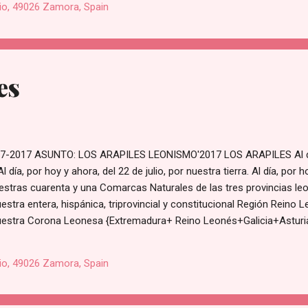
io, 49026 Zamora, Spain
es
2017 ASUNTO: LOS ARAPILES LEONISMO'2017 LOS ARAPILES Al día,
l día, por hoy y ahora, del 22 de julio, por nuestra tierra. Al día, por h
stras cuarenta y una Comarcas Naturales de las tres provincias leon
nuestra entera, hispánica, triprovincial y constitucional Región Reino L
 nuestra Corona Leonesa {Extremadura+ Reino Leonés+Galicia+Asturias
estra siempre España Nación. Al día, por hoy y ahora, del 22 de julio, 
plural y amplia leoneseidad. Al día, por hoy y ahora, del 22 de julio, h
io, 49026 Zamora, Spain
 de julio, por nuestra común y participada integral Constitución Españo