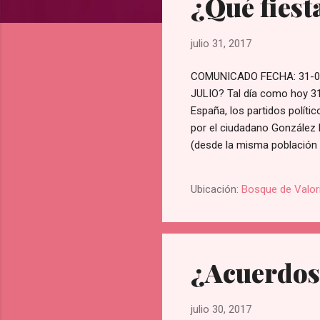
¿Qué fiesta
r
a
d
julio 31, 2017
a
s
COMUNICADO FECHA: 31-07
JULIO? Tal día como hoy 31-
España, los partidos políti
por el ciudadano González 
(desde la misma población m
de tal "Pacto Madrid"{PM}, s
consecuencias directas del
Ubicación:
Bosque de Valor
españoles y europeos de la
ser Comu...
¿Acuerdos
julio 30, 2017