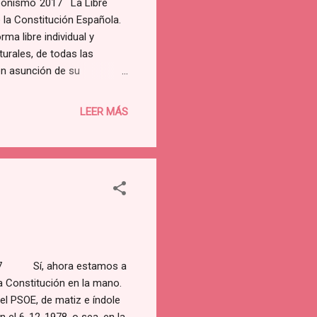
eonismo´2017 La Libre
 la Constitución Española.
ma libre individual y
urales, de todas las
 en asunción de su
n a cada Región española, de
 o instrumento foráneo
LEER MÁS
 ciudadanos. Ir, andar,
017 Sí, ahora estamos a
a Constitución en la mano.
el PSOE, de matiz e índole