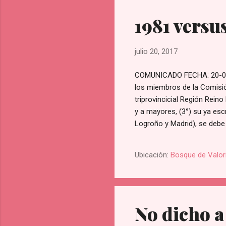
1981 versu
julio 20, 2017
COMUNICADO FECHA: 20-07-
los miembros de la Comisión 
triprovincicial Región Rein
y a mayores, (3°) su ya escr
Logroño y Madrid), se debe 
asomo, el que de forma ya c
invento político de ayer
Ubicación:
Bosque de Valor
No dicho a