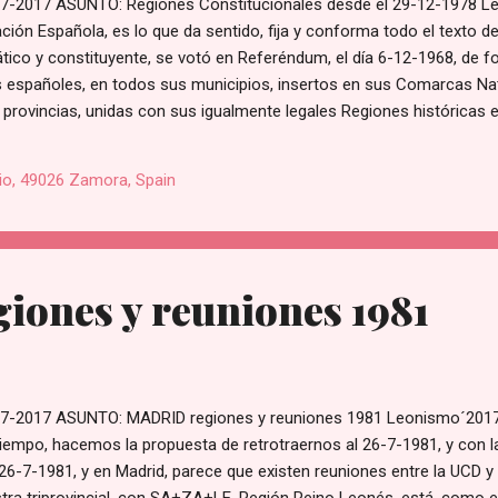
2017 ASUNTO: Regiones Constitucionales desde el 29-12-1978 L
ión Española, es lo que da sentido, fija y conforma todo el texto de
tico y constituyente, se votó en Referéndum, el día 6-12-1968, de for
s españoles, en todos sus municipios, insertos en sus Comarcas Nat
s provincias, unidas con sus igualmente legales Regiones históricas
re, concreta y forma de voluntariedad, se adscribe, por la Constitució
a ser Comunidad Autónoma, no puede obedecer a mandato, acuerdo
io, 49026 Zamora, Spain
de su propia voluntariedad, siendo ya su decisión del respaldo de sus
iones y reuniones 1981
-2017 ASUNTO: MADRID regiones y reuniones 1981 Leonismo´2
tiempo, hacemos la propuesta de retrotraernos al 26-7-1981, y con l
26-7-1981, y en Madrid, parece que existen reuniones entre la UCD y 