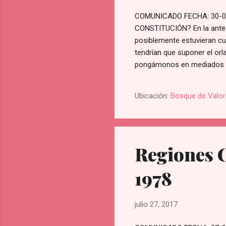
COMUNICADO FECHA: 30-0
CONSTITUCIÓN? En la antesa
posiblemente estuvieran cul
tendrían que suponer el orl
pongámonos en mediados de
principal de la situación. E
interacciones entre UCD y P
Ubicación:
Bosque de Valor
régimen monárquico y de la
en la disculpa de una expos
Regiones C
1978
julio 27, 2017