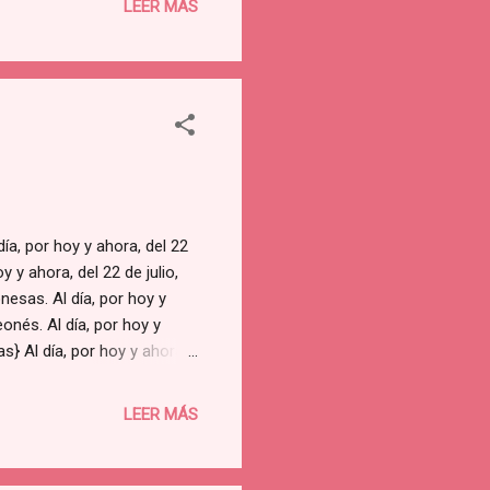
LEER MÁS
 por hoy y ahora, del 22
oy y ahora, del 22 de julio,
esas. Al día, por hoy y
eonés. Al día, por hoy y
} Al día, por hoy y ahora,
por nuestra identidad
echo comunitario leonés. Al
LEER MÁS
la. Al día, por hoy y ahora,