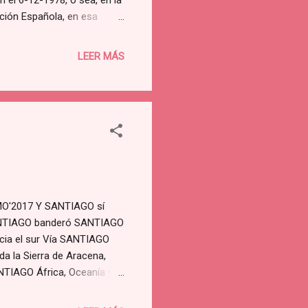
n el 6-12-1978, o sea, en la
ución Española, en esa
por los ciudadanos
a condición constitucional
LEER MÁS
nes están ya en la fech...
'2017 Y SANTIAGO sí
ANTIAGO banderó SANTIAGO
ia el sur Vía SANTIAGO
a la Sierra de Aracena,
NTIAGO África, Oceanía y
 Iglesias Carreño