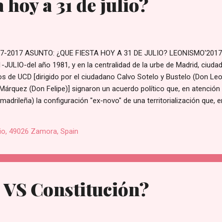
 hoy a 31 de julio?
-2017 ASUNTO: ¿QUE FIESTA HOY A 31 DE JULIO? LEONISMO'2017
JULIO-del año 1981, y en la centralidad de la urbe de Madrid, ciudad
cos de UCD [dirigido por el ciudadano Calvo Sotelo y Bustelo (Don Leop
Márquez (Don Felipe)] signaron un acuerdo político que, en atención
adrileña) la configuración "ex-novo" de una territorialización que, 
e efectuaría con: aplicación mediata, realidad práctica y determinaci
 {PM 31-7-1981} , la UCD y el PSOE imponen, a los ciudadanos regi
io, 49026 Zamora, Spain
 triprovincial Región Reino Leonés de la España Nación), que: la Re
 VS Constitución?