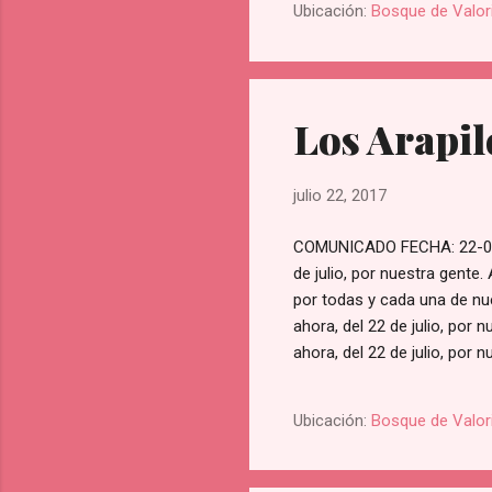
Ubicación:
Bosque de Valor
Los Arapil
julio 22, 2017
COMUNICADO FECHA: 22-07-
de julio, por nuestra gente. A
por todas y cada una de nue
ahora, del 22 de julio, por 
ahora, del 22 de julio, por
del 22 de julio, por toda nu
regional integral, de plena, 
Ubicación:
Bosque de Valor
día, por hoy y ahora, del 22
del 22 de ju...