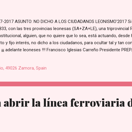
-2017 ASUNTO: NO DICHO A LOS CIUDADANOS LEONISMO'2017 Si el
33, con las tres provincias leonesas (SA+ZA+LE), una triprovincial 
titucional, alguien, que no quiere que lo sea, está actuando, desde 
 y fijo interés, no dicho a los ciudadanos, para ocultar tal y tan co
. ¡¡¡ adelante leoneses !!! Francisco Iglesias Carreño Presidente P
mail.com
io, 49026 Zamora, Spain
abrir la línea ferroviaria d