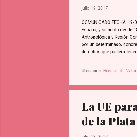
julio 19, 2017
COMUNICADO FECHA: 19-07
España, y siéndolo desde 18
Antropológica y Región Cons
por un determinado, concreto
derechos que pudiera tener
@PREPALSZL prepalszl@g
Ubicación:
Bosque de Valor
La UE para 
de la Plata
julio 13, 2017