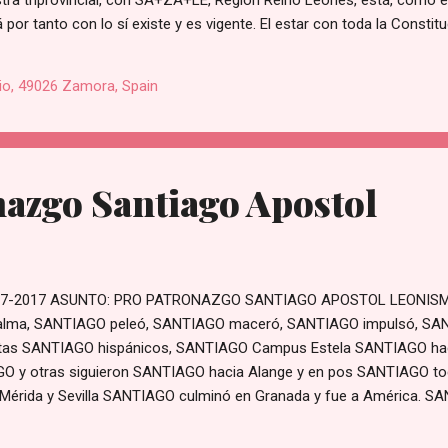
uestra triprovincial, con SA+ZA+LE, Región Reino Leonés, está, como e
 por tanto con lo sí existe y es vigente. El estar con toda la Constit
ca el mantenimiento y usufructo de unos derechos constitucionales 
E, en tanto y cuanto se trata de la Región Reino Leonés, y la propi
io, 49026 Zamora, Spain
 de los derechos constitucionales, de todas y cada una de las Regio
azgo Santiago Apostol
7-2017 ASUNTO: PRO PATRONAZGO SANTIAGO APOSTOL LEONISMO
lma, SANTIAGO peleó, SANTIAGO maceró, SANTIAGO impulsó, S
stas SANTIAGO hispánicos, SANTIAGO Campus Estela SANTIAGO hac
GO y otras siguieron SANTIAGO hacia Alange y en pos SANTIAGO tod
érida y Sevilla SANTIAGO culminó en Granada y fue a América. SA
O la proximidad devota de nuestro Finís Terre. SANTIAGO Francisco
IO 25-7-2017 @PREPALSZL prepalszl@gmail.com