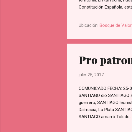
territorial. En tal fecha, n
Constitución Española, está
fecha del 26-7-1981, impli
españoles, del todo SA+ZA+L
Ubicación:
Bosque de Valor
de Región. Todos y cada uno
Pro patron
julio 25, 2017
COMUNICADO FECHA: 25-0
SANTIAGO dio SANTIAGO a
guerrero, SANTIAGO leoni
Dalmacia, La Plata SANTIA
SANTIAGO amarró Toledo, M
Asía, y nunca dejó SANTIAG
Presidente PREPAL VALOR